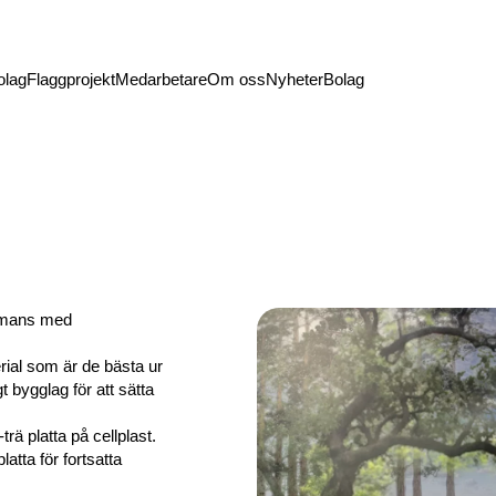
olag
Flaggprojekt
Medarbetare
Om oss
Nyheter
Bolag
sammans med
rial som är de bästa ur
t bygglag för att sätta
ä platta på cellplast.
atta för fortsatta