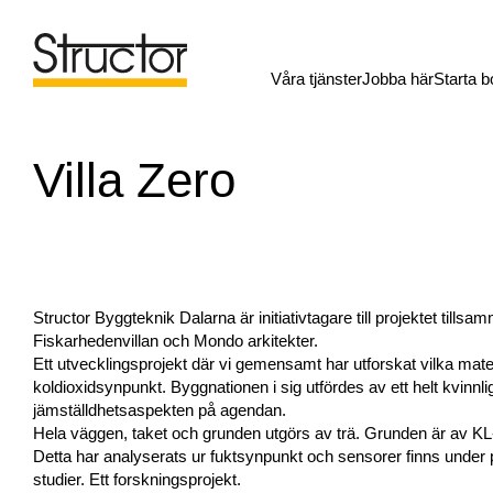
Våra tjänster
Jobba här
Starta b
Villa Zero
Structor Byggteknik Dalarna är initiativtagare till projektet till
Fiskarhedenvillan och Mondo arkitekter.
Ett utvecklingsprojekt där vi gemensamt har utforskat vilka mate
koldioxidsynpunkt. Byggnationen i sig utfördes av ett helt kvinnlig
jämställdhetsaspekten på agendan.
Hela väggen, taket och grunden utgörs av trä. Grunden är av KL-tr
Detta har analyserats ur fuktsynpunkt och sensorer finns under pl
studier. Ett forskningsprojekt.