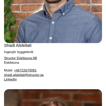
Shadi Alsleilati
Ingenjör byggteknik
Structor Eskilstuna AB
Eskilstuna
Mobil:
+46722670081
shadi.alsleilati@structor.se
LinkedIn