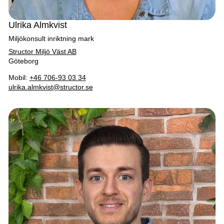
Ulrika Almkvist
Miljökonsult inriktning mark
Structor Miljö Väst AB
Göteborg
Mobil:
+46 706-93 03 34
ulrika.almkvist@structor.se