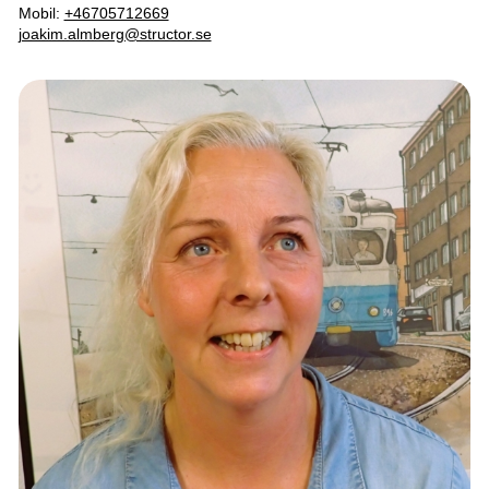
Mobil:
+46705712669
joakim.almberg@structor.se