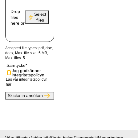
Drop
Select
files
files
here or
Accepted file types: pdf, doc,
docx, Max. file size: 5 MB,
Max. files: 5.
Samtycke
*
Jag godkänner
integritetspolicyn
Läs
vår integritetspolicyn
här
.
Våra tjänster
Jobba här
Starta bolag
Flaggprojekt
Medarbetare