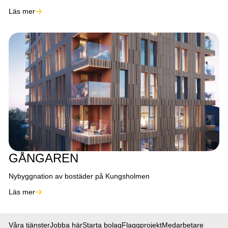
Läs mer
GÅNGAREN
Nybyggnation av bostäder på Kungsholmen
Läs mer
Våra tjänster
Jobba här
Starta bolag
Flaggprojekt
Medarbetare