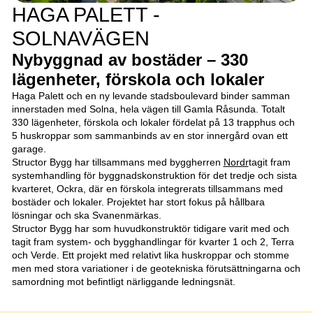
HAGA PALETT -
SOLNAVÄGEN
Nybyggnad av bostäder – 330
lägenheter, förskola och lokaler
Haga Palett och en ny levande stadsboulevard binder samman
innerstaden med Solna, hela vägen till Gamla Råsunda. Totalt
330 lägenheter, förskola och lokaler fördelat på 13 trapphus och
5 huskroppar som sammanbinds av en stor innergård ovan ett
garage.
Structor Bygg har tillsammans med byggherren
Nordr
tagit fram
systemhandling för byggnadskonstruktion för det tredje och sista
kvarteret, Ockra, där en förskola integrerats tillsammans med
bostäder och lokaler. Projektet har stort fokus på hållbara
lösningar och ska Svanenmärkas.
Structor Bygg har som huvudkonstruktör tidigare varit med och
tagit fram system- och bygghandlingar för kvarter 1 och 2, Terra
och Verde. Ett projekt med relativt lika huskroppar och stomme
men med stora variationer i de geotekniska förutsättningarna och
samordning mot befintligt närliggande ledningsnät.