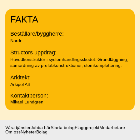
FAKTA
Beställare/byggherre:
Nordr
Structors uppdrag:
Huvudkonstruktör i systemhandlingsskedet. Grundläggning,
samordning av prefabkonstruktioner, stomkomplettering.
Arkitekt:
Arkipol AB
Kontaktperson:
Mikael Lundgren
Våra tjänster
Jobba här
Starta bolag
Flaggprojekt
Medarbetare
Om oss
Nyheter
Bolag