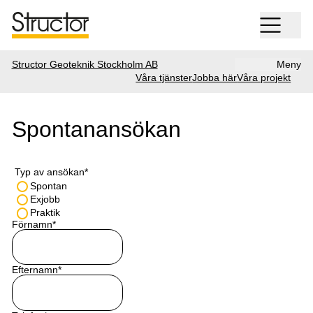
Structor Geoteknik Stockholm AB
Meny
Våra tjänster
Jobba här
Våra projekt
Spontanansökan
Typ av ansökan
*
Spontan
Exjobb
Praktik
Förnamn
*
Efternamn
*