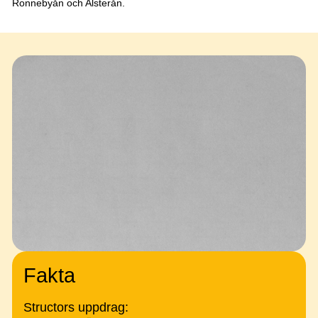
Ronnebyån och Alsterån.
Fakta
Structors uppdrag: