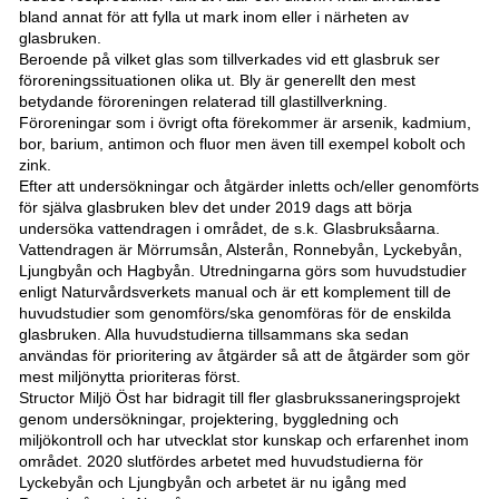
bland annat för att fylla ut mark inom eller i närheten av
glasbruken.
Beroende på vilket glas som tillverkades vid ett glasbruk ser
föroreningssituationen olika ut. Bly är generellt den mest
betydande föroreningen relaterad till glastillverkning.
Föroreningar som i övrigt ofta förekommer är arsenik, kadmium,
bor, barium, antimon och fluor men även till exempel kobolt och
zink.
Efter att undersökningar och åtgärder inletts och/eller genomförts
för själva glasbruken blev det under 2019 dags att börja
undersöka vattendragen i området, de s.k. Glasbruksåarna.
Vattendragen är Mörrumsån, Alsterån, Ronnebyån, Lyckebyån,
Ljungbyån och Hagbyån. Utredningarna görs som huvudstudier
enligt Naturvårdsverkets manual och är ett komplement till de
huvudstudier som genomförs/ska genomföras för de enskilda
glasbruken. Alla huvudstudierna tillsammans ska sedan
användas för prioritering av åtgärder så att de åtgärder som gör
mest miljönytta prioriteras först.
Structor Miljö Öst har bidragit till fler glasbrukssaneringsprojekt
genom undersökningar, projektering, byggledning och
miljökontroll och har utvecklat stor kunskap och erfarenhet inom
området. 2020 slutfördes arbetet med huvudstudierna för
Lyckebyån och Ljungbyån och arbetet är nu igång med