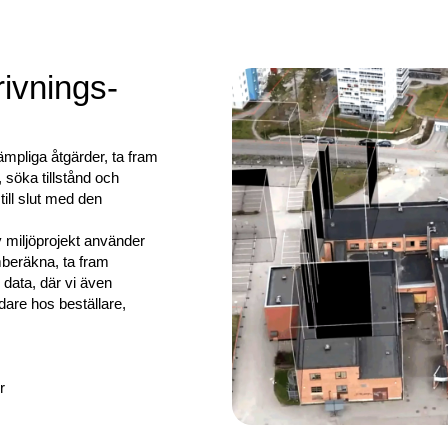
rivnings-
lämpliga åtgärder, ta fram
söka tillstånd och
till slut med den
v miljöprojekt använder
mberäkna, ta fram
 data, där vi även
are hos beställare,
r