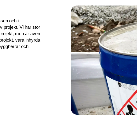
asen och i
 projekt. Vi har stor
projekt, men är även
projekt, vara inhyrda
l byggherrar och