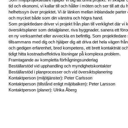
tid och ekonomi, vi kallar till och håller i möten och ser till att du
helhetssyn över projektet. Vi är länken mellan inblandade parter
och mycket både som din vänstra och högra hand.
Som projektledare driver vi projekt från plan till verklighet där vi
översiktsplaner som detaljplaner, riva byggnader, sanera ett för
en ny verksamhet eller avveckla en befintlig. Som projektledare 
tillsammans med dig och hjälper dig att driva det hela vägen från st
och gedigen erfarenhet, bred kompetens, ett brett kontaktnät oc
tidigt hitta kostnadseffektiva lösningar på̊ komplexa problem.
Framtagande av kompletta förfrågningsunderlag
Beställarstöd vid upphandling och myndighetskontakter
Beställarstöd i planprocesser och vid översiktsplanering
Kontaktperson (miljötjänster): Peter Carlsson
Kontaktperson (tillstånd enligt miljöbalken): Peter Larsson
Kontaktperson (planer): Ulrika Åberg