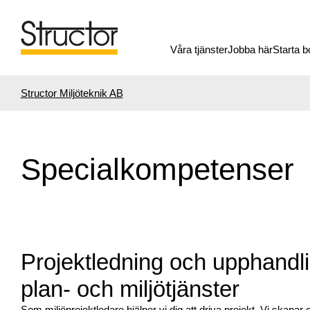
Våra tjänster
Jobba här
Starta b
Structor Miljöteknik AB
Specialkompetenser
Projektledning och upphandl
plan- och miljötjänster
Som miljöprojektledare hjälper vi dig att driva projekt. Vi skapar