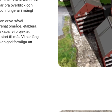
 har bra överblick och
 och fungerar i mångt
 kan driva såväl
orenat område, etablera
skapar vi projektet
art till mål. Vi har lång
h en god förmåga att