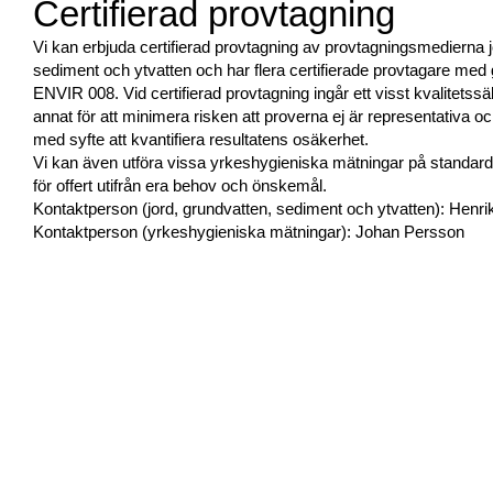
Certifierad provtagning
Vi kan erbjuda certifierad provtagning av provtagningsmedierna j
sediment och ytvatten och har flera certifierade provtagare med gil
ENVIR 008. Vid certifierad provtagning ingår ett visst kvalitetss
annat för att minimera risken att proverna ej är representativa o
med syfte att kvantifiera resultatens osäkerhet.
Vi kan även utföra vissa yrkeshygieniska mätningar på standardi
för offert utifrån era behov och önskemål.
Kontaktperson (jord, grundvatten, sediment och ytvatten): Henrik 
Kontaktperson (yrkeshygieniska mätningar): Johan Persson