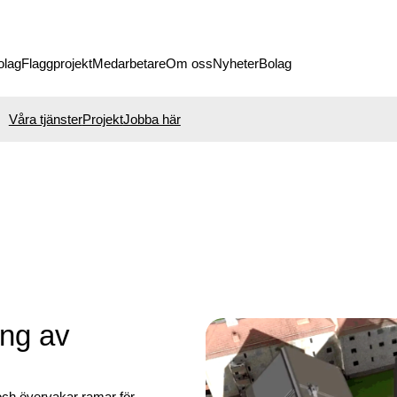
olag
Flaggprojekt
Medarbetare
Om oss
Nyheter
Bolag
Våra tjänster
Projekt
Jobba här
ing av
 och övervakar ramar för