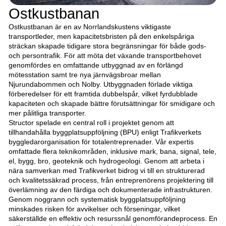
Ostkustbanan
Ostkustbanan är en av Norrlandskustens viktigaste
transportleder, men kapacitetsbristen på den enkelspåriga
sträckan skapade tidigare stora begränsningar för både gods-
och persontrafik. För att möta det växande transportbehovet
genomfördes en omfattande utbyggnad av en förlängd
mötesstation samt tre nya järnvägsbroar mellan
Njurundabommen och Nolby. Utbyggnaden förlade viktiga
förberedelser för ett framtida dubbelspår, vilket fyrdubblade
kapaciteten och skapade bättre förutsättningar för smidigare och
mer pålitliga transporter.
Structor spelade en central roll i projektet genom att
tillhandahålla byggplatsuppföljning (BPU) enligt Trafikverkets
byggledarorganisation för totalentreprenader. Vår expertis
omfattade flera teknikområden, inklusive mark, bana, signal, tele,
el, bygg, bro, geoteknik och hydrogeologi. Genom att arbeta i
nära samverkan med Trafikverket bidrog vi till en strukturerad
och kvalitetssäkrad process, från entreprenörens projektering till
överlämning av den färdiga och dokumenterade infrastrukturen.
Genom noggrann och systematisk byggplatsuppföljning
minskades risken för avvikelser och förseningar, vilket
säkerställde en effektiv och resurssnål genomförandeprocess. En