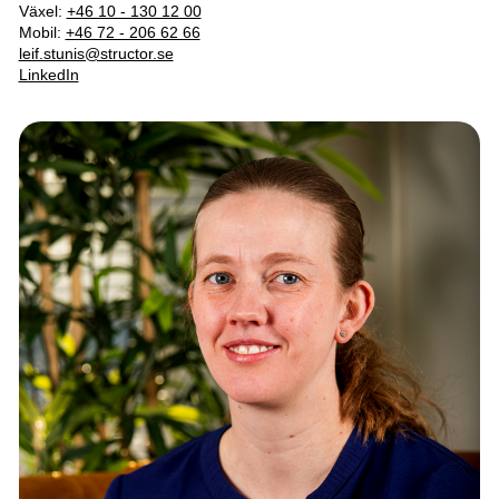
Växel:
+46 10 - 130 12 00
Mobil:
+46 72 - 206 62 66
leif.stunis@structor.se
LinkedIn