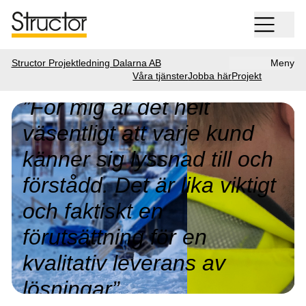
Structor Projektledning Dalarna AB
Meny
Våra tjänster
Jobba här
Projekt
”För mig är det helt
väsentligt att varje kund
känner sig lyssnad till och
förstådd. Det är lika viktigt
och faktiskt en
förutsättning för en
kvalitativ leverans av
lösningar”