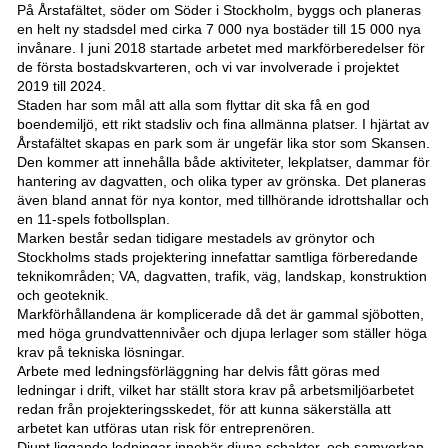
På Årstafältet, söder om Söder i Stockholm, byggs och planeras
en helt ny stadsdel med cirka 7 000 nya bostäder till 15 000 nya
invånare. I juni 2018 startade arbetet med markförberedelser för
de första bostadskvarteren, och vi var involverade i projektet
2019 till 2024.
Staden har som mål att alla som flyttar dit ska få en god
boendemiljö, ett rikt stadsliv och fina allmänna platser. I hjärtat av
Årstafältet skapas en park som är ungefär lika stor som Skansen.
Den kommer att innehålla både aktiviteter, lekplatser, dammar för
hantering av dagvatten, och olika typer av grönska. Det planeras
även bland annat för nya kontor, med tillhörande idrottshallar och
en 11-spels fotbollsplan.
Marken består sedan tidigare mestadels av grönytor och
Stockholms stads projektering innefattar samtliga förberedande
teknikområden; VA, dagvatten, trafik, väg, landskap, konstruktion
och geoteknik.
Markförhållandena är komplicerade då det är gammal sjöbotten,
med höga grundvattennivåer och djupa lerlager som ställer höga
krav på tekniska lösningar.
Arbete med ledningsförläggning har delvis fått göras med
ledningar i drift, vilket har ställt stora krav på arbetsmiljöarbetet
redan från projekteringsskedet, för att kunna säkerställa att
arbetet kan utföras utan risk för entreprenören.
Djupt liggande ledningar innebär djupa schakter, och samverkan