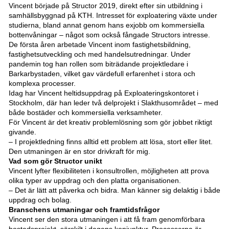
Vincent började på Structor 2019, direkt efter sin utbildning i
samhällsbyggnad på KTH. Intresset för exploatering växte under
studierna, bland annat genom hans exjobb om kommersiella
bottenvåningar – något som också fångade Structors intresse.
De första åren arbetade Vincent inom fastighetsbildning,
fastighetsutveckling och med handelsutredningar. Under
pandemin tog han rollen som biträdande projektledare i
Barkarbystaden, vilket gav värdefull erfarenhet i stora och
komplexa processer.
Idag har Vincent heltidsuppdrag på Exploateringskontoret i
Stockholm, där han leder två delprojekt i Slakthusområdet – med
både bostäder och kommersiella verksamheter.
För Vincent är det kreativ problemlösning som gör jobbet riktigt
givande.
– I projektledning finns alltid ett problem att lösa, stort eller litet.
Den utmaningen är en stor drivkraft för mig.
Vad som gör Structor unikt
Vincent lyfter flexibiliteten i konsultrollen, möjligheten att prova
olika typer av uppdrag och den platta organisationen.
– Det är lätt att påverka och bidra. Man känner sig delaktig i både
uppdrag och bolag.
Branschens utmaningar och framtidsfrågor
Vincent ser den stora utmaningen i att få fram genomförbara
bostadsprojekt, särskilt i dagens konjunktur. Processerna är