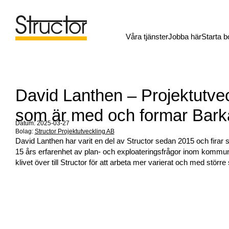
Våra tjänster
Jobba här
Starta b
David Lanthen – Projektutve
som är med och formar Bark
Datum: 2025-03-27
Bolag:
Structor Projektutveckling AB
David Lanthen har varit en del av Structor sedan 2015 och firar 
15 års erfarenhet av plan- och exploateringsfrågor inom kommu
klivet över till Structor för att arbeta mer varierat och med störr