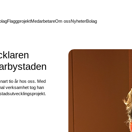
olag
Flaggprojekt
Medarbetare
Om oss
Nyheter
Bolag
cklaren
arbystaden
snart tio år hos oss. Med
nal verksamhet tog han
e stadsutvecklingsprojekt.