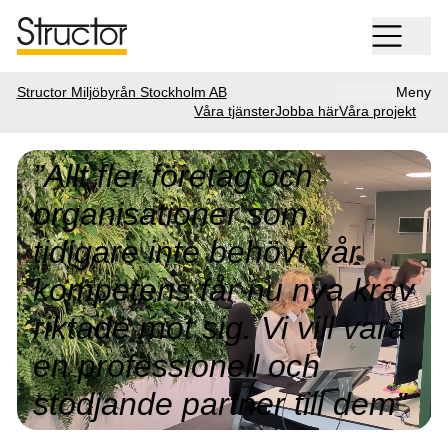
Structor Miljöbyrån Stockholm AB
Meny
Våra tjänster
Jobba här
Våra projekt
”Allt fler företag och
organisationer som
tidigare inte behövt vår
kompetens får nu nya krav
riktade mot sig. Vi vill vara
en professionell och
stödjande partner till dem”